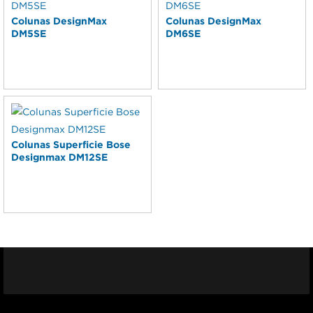
Colunas DesignMax
Colunas DesignMax
DM5SE
DM6SE
Colunas Superficie Bose
Designmax DM12SE
Facebook
Youtub
I