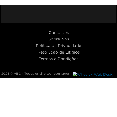
Facebook
Youtub
I
Contactos
Sobre Nós
Política de Privacidade
Resolução de Litígios
Termos e Condições
2025 © ABC - Todos os direitos reservados