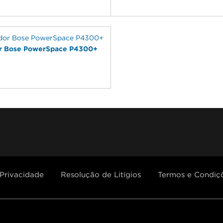
or Bose PowerSpace P4300+
be
Instagram
Linkedin
 Privacidade
Resolução de Litígios
Termos e Condiç