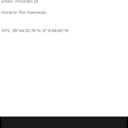
Email: info@abc.pt
Horário: Por marcação
GPS: 38°44'20.76"N, 9° 9'48.80"W
Facebook
Youtub
I