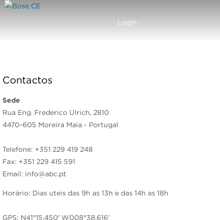
Carrinho
Menu
Login
Contactos
Sede
Rua Eng. Frederico Ulrich, 2810
4470-605 Moreira Maia - Portugal
Telefone: +351 229 419 248
Fax: +351 229 415 591
Email: info@abc.pt
Horário: Dias uteis das 9h as 13h e das 14h as 18h
GPS: N41°15.450' W008°38.616'