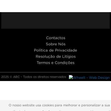
Facebook
Youtub
I
Contactos
Sobre Nós
Política de Privacidade
Resolução de Litígios
Termos e Condições
2025 © ABC - Todos os direitos reservados
O nosso website usa cookies para melhorar e personalizar a sua