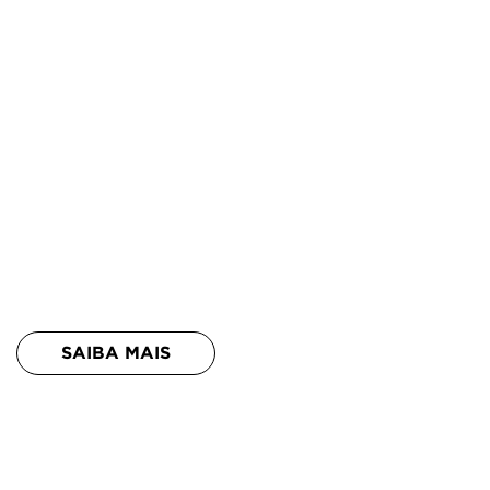
Serviços e Projetos
Apoiamos o
desenho de
projetos
audiovisuais
SAIBA MAIS
Assistência Técnica
Apoiamos os