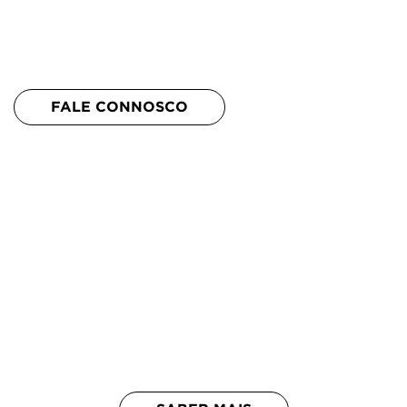
nossos clientes
FALE CONNOSCO
Showroom
Conheça toda a
gama de produtos
no nosso
showroom.