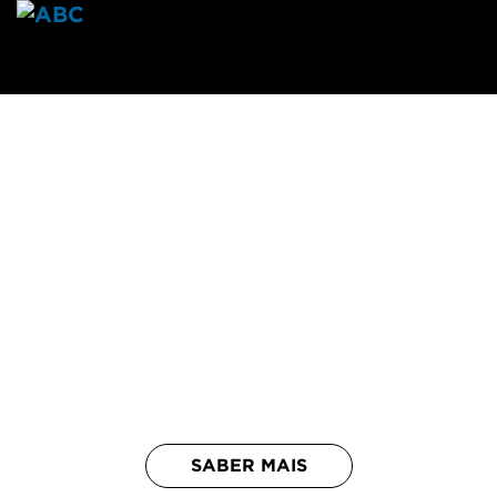
Menu
Bose Professional Portugal
A um futuro com
melhor
som.
Som é poder
SABER MAIS