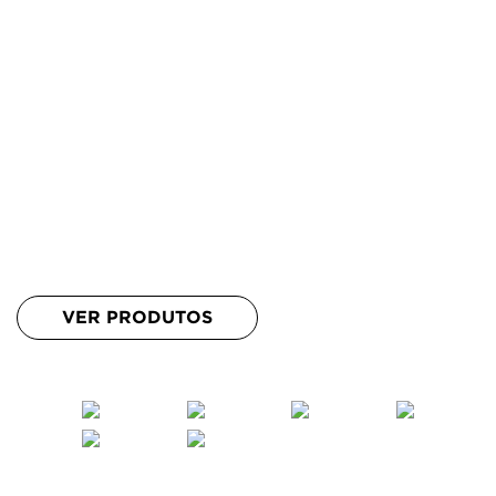
Tabela de Preços
Consulte todo o
nosso catálogo
Descubra os nossos produtos.
VER PRODUTOS